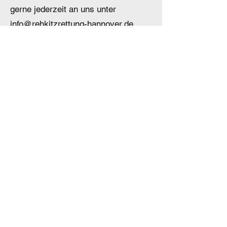
gerne jederzeit an uns unter
info@rehkitzrettung-hannover.de
Jetzt Spenden
Sie können Ihre Spende
bequem per PayPal oder
Überweisung auf unser Konto
bei der Hannoverschen
Volksbank e.G.
PAYPAL
paypal@rehkitzrettung-hannover.de
Spenden
-Link
BANK-ÜBERWEISUNG