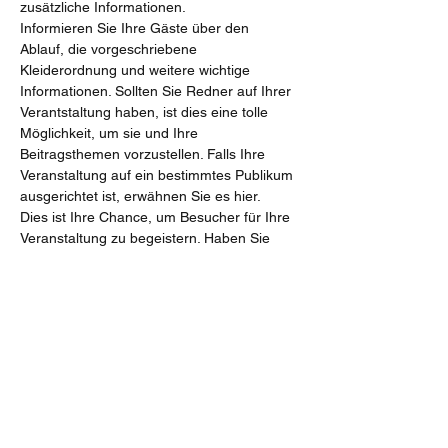
zusätzliche Informationen.
Informieren Sie Ihre Gäste über den 
Ablauf, die vorgeschriebene 
Kleiderordnung und weitere wichtige 
Informationen. Sollten Sie Redner auf Ihrer 
Verantstaltung haben, ist dies eine tolle 
Möglichkeit, um sie und Ihre 
Beitragsthemen vorzustellen. Falls Ihre 
Veranstaltung auf ein bestimmtes Publikum 
ausgerichtet ist, erwähnen Sie es hier. 
Dies ist Ihre Chance, um Besucher für Ihre 
Veranstaltung zu begeistern. Haben Sie 
also keine Angst, Ihre persönliche Note 
einzubringen. Animieren Sie Ihre Besucher 
dazu, sich anzumelden, zu- oder 
abzusagen oder ein Ticket zu kaufen, um 
sich einen Platz zu sichern.
Diese Veranstaltung teilen